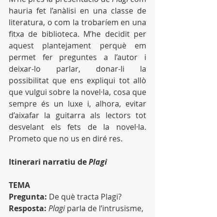
hauria fet l’anàlisi en una classe de 
literatura, o com la trobaríem en una 
fitxa de biblioteca. M’he decidit per 
aquest plantejament perquè em 
permet fer preguntes a l’autor i 
deixar-lo parlar, donar-li la 
possibilitat que ens expliqui tot allò 
que vulgui sobre la novel·la, cosa que 
sempre és un luxe i, alhora, evitar 
d’aixafar la guitarra als lectors tot 
desvelant els fets de la novel·la. 
Prometo que no us en diré res.
Itinerari narratiu de 
Plagi
TEMA
Pregunta:
 De què tracta Plagi?
Resposta:
Plagi
 parla de l’intrusisme, 