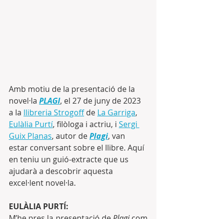
Amb motiu de la presentació de la 
novel·la 
PLAGI
, el 27 de juny de 2023 
a la 
llibreria Strogoff
 de 
La Garriga
, 
Eulàlia Purtí
, filòloga i actriu, i 
Sergi 
Guix Planas
, autor de 
Plagi
, van 
estar conversant sobre el llibre. Aquí 
en teniu un guió-extracte que us 
ajudarà a descobrir aquesta 
excel·lent novel·la.
EULÀLIA PURTÍ:
M’he pres la presentació de 
Plagi 
com 