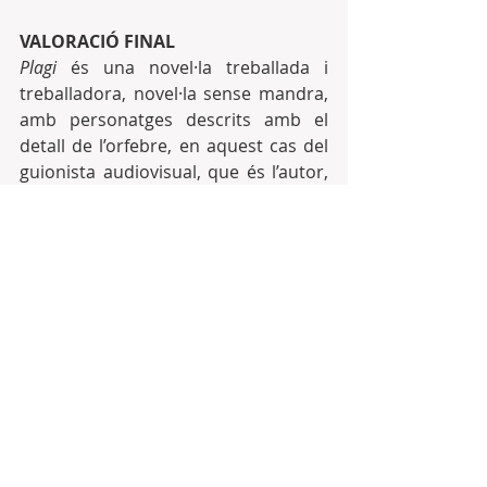
VALORACIÓ FINAL
Plagi
 és una novel·la treballada i 
treballadora, novel·la sense mandra, 
amb personatges descrits amb el 
detall de l’orfebre, en aquest cas del 
guionista audiovisual, que és l’autor, 
que sap que no ha de deixar cap fil 
sense lligar. És una novel·la ben 
elaborada per les moltes referències, 
res hi és gratuït. El debat sobre la 
mentida i sobre la veritat, d’inspiració 
platònica, es contraposa amb la 
filosofia popular (”L’excel·lència d’un 
veí es mesurava per l’alçada de la 
seva tanca”... p.248). L’humor i les 
escenes més estripades que ens fan 
riure són l’amortidor de la cruesa 
amb què es descriu la realitat 