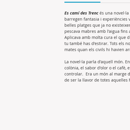
Es camí des Trenc
és una novel·la 
barregen fantasia i experiències 
belles platges que ja no existeixe
pescava mabres amb l'aigua fins a 
Aplicava amb molta cura el que di
tu també has d'estirar. Tots els n
mates quan els civils hi havien a
La novel·la parla d'aquell món. En 
colònia, el sabor d'olor o el cafè,
controlar. Era un món al marge de
de ser la llavor de totes aquelles