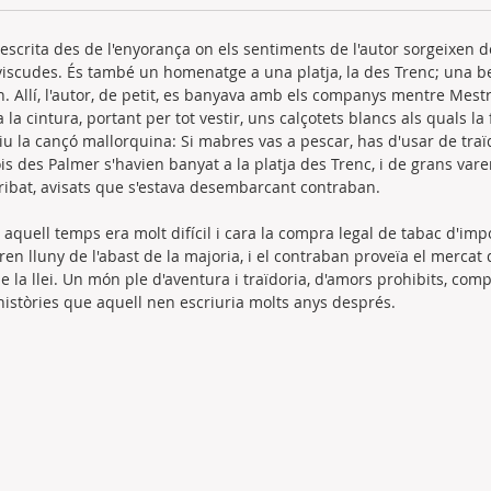
escrita des de l'enyorança on els sentiments de l'autor sorgeixen 
viscudes. És també un homenatge a una platja, la des Trenc; una bel
n. Allí, l'autor, de petit, es banyava amb els companys mentre Mest
la cintura, portant per tot vestir, uns calçotets blancs als quals la 
u la cançó mallorquina: Si mabres vas a pescar, has d'usar de traïdo
ois des Palmer s'havien banyat a la platja des Trenc, i de grans var
rribat, avisats que s'estava desembarcant contraban.
aquell temps era molt difícil i cara la compra legal de tabac d'import
 eren lluny de l'abast de la majoria, i el contraban proveïa el merca
 la llei. Un món ple d'aventura i traïdoria, d'amors prohibits, com
 històries que aquell nen escriuria molts anys després.