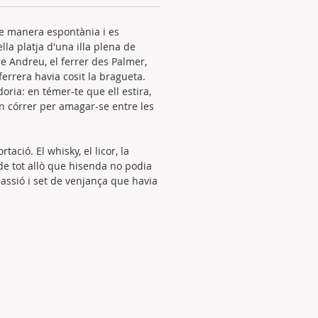
de manera espontània i es
la platja d'una illa plena de
re Andreu, el ferrer des Palmer,
ferrera havia cosit la bragueta.
ria: en témer-te que ell estira,
en córrer per amagar-se entre les
ació. El whisky, el licor, la
t de tot allò que hisenda no podia
passió i set de venjança que havia