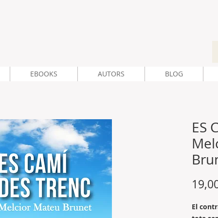
EBOOKS
AUTORS
BLOG
ES 
Mel
Bru
19,0
El cont