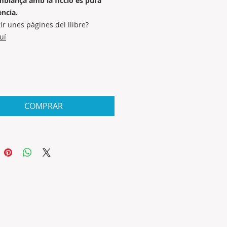
mblança amb la ficció és pura
ència.
gir unes pàgines del llibre?
uí
COMPRAR