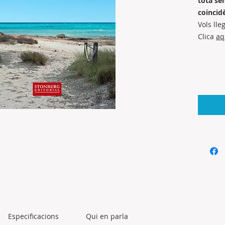
tota se
coincid
Vols lle
Clica
aq
Especificacions
Qui en parla