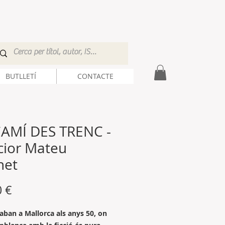
BUTLLETÍ
CONTACTE
CAMÍ DES TRENC -
cior Mateu
net
Precio
0 €
raban a Mallorca als anys 50, on