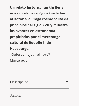
Un relato histórico, un thriller y
una novela psicológica trasladan
al lector a la Praga cosmopolita de
principios del siglo XVII y muestra
los avances en astronomía
propiciados por el mecenazgo
cultural de Rodolfo II de
Habsburgo.
¿Quieres hojear el libro?
Marca
aquí
Descripción
Diego huye de Toledo y cruza
Autora
media Europa persiguiendo su
sueño de ser astrónomo. Marco
Magdalena Albero Andrés
es
admira a los grandes pintores y
Características
licenciada en Historia y en Ciencias