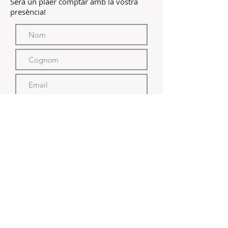
Serà un plaer comptar amb la vostra
presència!
Enviar
STONBERG EDITORIAL
Gran Via Corts Catalanes 636, 4t 2a - 08007
Barcelona (Catalunya)
T.
933 175 412
-
stonberg@stonbergeditorial.com
-