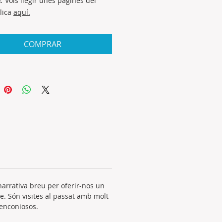
n.
Vols llegir unes pàgines del
Clica
aquí
.
COMPRAR
 narrativa breu per oferir-nos un
e. Són visites al passat amb molt
lenconiosos.