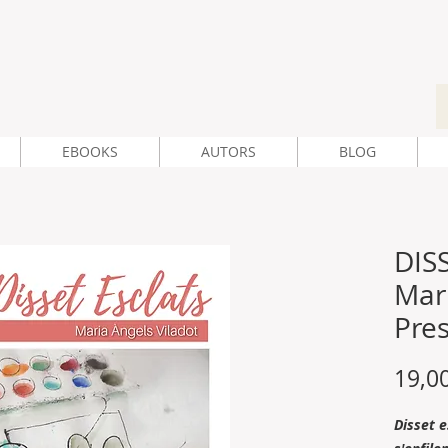
EBOOKS
AUTORS
BLOG
DIS
Mari
Pre
19,0
Disset e