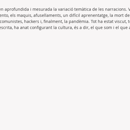
ben aprofundida i mesurada la variació temàtica de les narracions. V
ento, els maquis, afusellaments, un difícil aprenentatge, la mort de
omunistes, hackers i, finalment, la pandèmia. Tot ha estat viscut, t
crita, ha anat configurant la cultura, és a dir, el que som i el que 