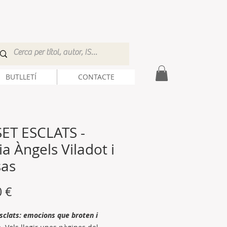
BUTLLETÍ
CONTACTE
SET ESCLATS -
a Àngels Viladot i
sas
Precio
0 €
sclats: emocions que broten i