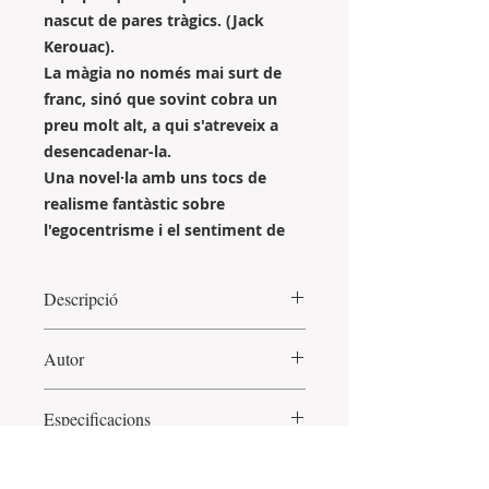
nascut de pares tràgics. (Jack
Kerouac).
La màgia no només mai surt de
franc, sinó que sovint cobra un
preu molt alt, a qui s'atreveix a
desencadenar-la.
Una novel·la amb uns tocs de
realisme fantàstic sobre
l'egocentrisme i el sentiment de
culpa que ens atenalla
Vols llegir unes pàgines del llibre?
Descripció
Clica
aquí
Des que ha trencat la relació que
Autor
mantenia amb la Núria, una dona
més gran que ell, en Caín amb
Israel Calvache Masuet
va nèixer a
prou feines surt de l'apartament de
Especificacions
Granollers el 1972 i va passar la
Girona on viu reclòs, obsessionat
infantesa a La Torreta, una
en acabar una novel·la amb la que
Autor: Israel Calvache
barriada de la Roca del Vallès. Ha
espera desfer-se del sentiment de
Qui en parla
Idioma: Català