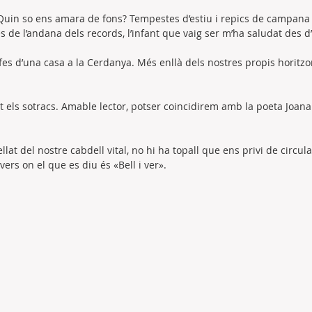
 Quin so ens amara de fons? Tempestes d’estiu i repics de campan
es de l’andana dels records, l’infant que vaig ser m’ha saludat des
olfes d’una casa a la Cerdanya. Més enllà dels nostres propis horit
rat els sotracs. Amable lector, potser coincidirem amb la poeta Joan
lat del nostre cabdell vital, no hi ha topall que ens privi de circula
vers on el que es diu és «Bell i ver».