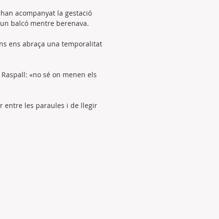
a han acompanyat la gestació
 d’un balcó mentre berenava.
zons ens abraça una temporalitat
a Raspall: «no sé on menen els
r entre les paraules i de llegir