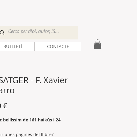
BUTLLETÍ
CONTACTE
ATGER - F. Xavier
arro
Precio
0 €
c bellíssim de 161 haikús i 24
gir unes pàgines del llibre?