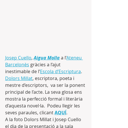
Josep Cuello
, 
Aigua Molla
 a l’
Ateneu 
Barcelonès
 gràcies a l’ajut 
inestimable de l’
Escola d’Escriptura
. 
Dolors Millat
, escriptora, poeta i 
mestre d’escriptors,  va ser la ponent 
principal de l’acte. La seva glosa ens 
mostra la perfecció formal i literària 
d’aquesta novel·la.  Podeu llegir les 
seves paraules, clicant 
AQUÍ
.
A la foto Dolors Millat i Josep Cuello 
el dia de la presentació a la sala