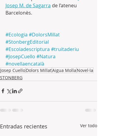
Josep M. de Sagarra
 de l’ateneu 
Barcelonès.
#Ecologia
#DolorsMillat
#StonbergEditorial
#Escoladescriptura
#truitaderiu
#JosepCuello
#Natura
#novellaencatalà
Josep Cuello
Dolors Millat
Aigua Molla
Novel·la
STONBERG
Entradas recientes
Ver todo