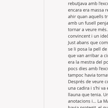
rebutjava amb l’exc
encara era massa re
ahir quan aquells t
amb un fusell penja
tornar a veure més
convincent i un ide
Just abans que comen
se li posa la pell 
que van arribar a c
era la mestra del p
pocs dies amb l’exc
tampoc havia tornat
Després de veure co
una cadira i s’hi va
llauna que tenia. Un
anotacions i… La Ma
havia protegit, el q