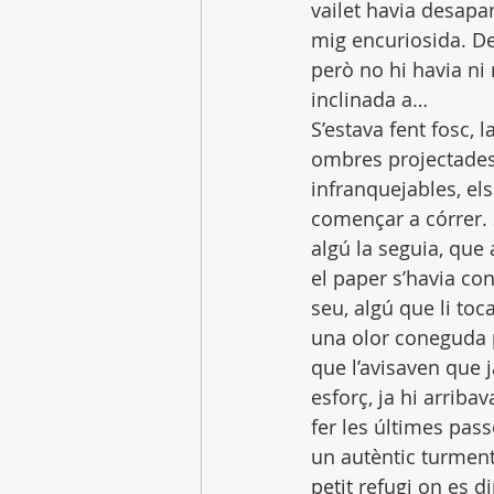
vailet havia desapar
mig encuriosida. Des
però no hi havia ni 
inclinada a…
S’estava fent fosc, 
ombres projectades 
infranquejables, els
començar a córrer. 
algú la seguia, que 
el paper s’havia con
seu, algú que li toc
una olor coneguda p
que l’avisaven que 
esforç, ja hi arriba
fer les últimes pass
un autèntic turment
petit refugi on es di