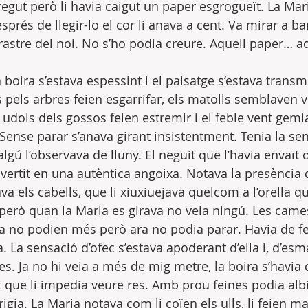
egut però li havia caigut un paper esgrogueït. La Mari
prés de llegir-lo el cor li anava a cent. Va mirar a b
rastre del noi. No s’ho podia creure. Aquell paper… aqu
la boira s’estava espessint i el paisatge s’estava transm
pels arbres feien esgarrifar, els matolls semblaven v
 udols dels gossos feien estremir i el feble vent gemi
Sense parar s’anava girant insistentment. Tenia la se
algú l’observava de lluny. El neguit que l’havia envaït 
vertit en una autèntica angoixa. Notava la presència d
ava els cabells, que li xiuxiuejava quelcom a l’orella 
erò quan la Maria es girava no veia ningú. Les cames
ja no podien més però ara no podia parar. Havia de fe
va. La sensació d’ofec s’estava apoderant d’ella i, d’esm
es. Ja no hi veia a més de mig metre, la boira s’havia 
 que li impedia veure res. Amb prou feines podia albir
rigia. La Maria notava com li coïen els ulls, li feien ma