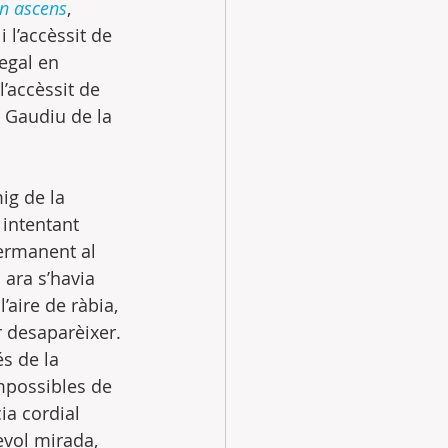
n ascens
, 
 l’accèssit de 
egal en 
’accèssit de 
t. Gaudiu de la 
ig de la 
 intentant 
ermanent al 
 ara s’havia 
aire de ràbia, 
r desaparèixer. 
s de la 
mpossibles de 
ia cordial 
evol mirada, 