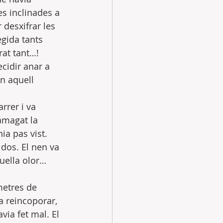
es inclinades a 
 desxifrar les 
gida tants 
rat tant…!  
cidir anar a 
en aquell 
rrer i va 
amagat la 
ia pas vist. 
dos. El nen va 
uella olor… 
metres de 
a reincoporar, 
via fet mal. El 