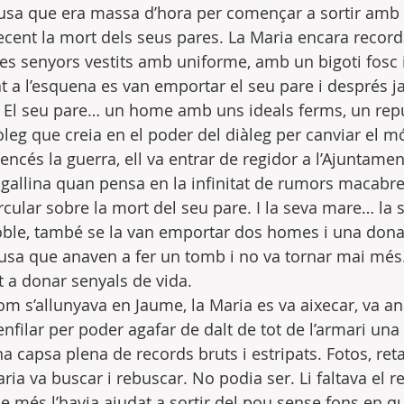
usa que era massa d’hora per començar a sortir amb 
cent la mort dels seus pares. La Maria encara record
res senyors vestits amb uniforme, amb un bigoti fosc i
t a l’esquena es van emportar el seu pare i després ja
. El seu pare… un home amb uns ideals ferms, un repu
òleg que creia en el poder del diàleg per canviar el m
cés la guerra, ell va entrar de regidor a l’Ajuntament
de gallina quan pensa en la infinitat de rumors macabr
ircular sobre la mort del seu pare. I la seva mare… la
oble, també se la van emportar dos homes i una dona
usa que anaven a fer un tomb i no va tornar mai més. I
 a donar senyals de vida.
m s’allunyava en Jaume, la Maria es va aixecar, va an
 enfilar per poder agafar de dalt de tot de l’armari una
a capsa plena de records bruts i estripats. Fotos, retal
ria va buscar i rebuscar. No podia ser. Li faltava el 
ue més l’havia ajudat a sortir del pou sense fons en q