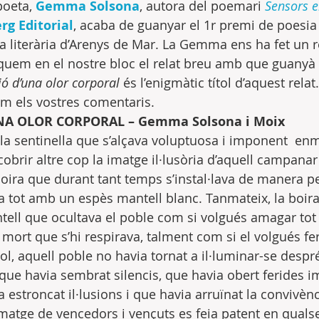
oeta, 
Gemma Solsona
, autora del poemari 
Sensors e
rg Editorial
, acaba de guanyar el 1r premi de poesia i
ra literària d’Arenys de Mar. La Gemma ens ha fet un r
quem en el nostre bloc el relat breu amb que guanyà l
ió d’una olor corporal
 és l’enigmàtic títol d’aquest rela
m els vostres comentaris.
NA OLOR CORPORAL – Gemma Solsona i Moix
 la sentinella que s’alçava voluptuosa i imponent  enm
obrir altre cop la imatge il·lusòria d’aquell campanar
boira que durant tant temps s’instal·lava de manera p
ia tot amb un espès mantell blanc. Tanmateix, la boira
ell que ocultava el poble com si volgués amagar tot l’
de mort que s’hi respirava, talment com si el volgués fe
ol, aquell poble no havia tornat a il·luminar-se despré
que havia sembrat silencis, que havia obert ferides i
ia estroncat il·lusions i que havia arruïnat la convivènc
 imatge de vencedors i vençuts es feia patent en quals