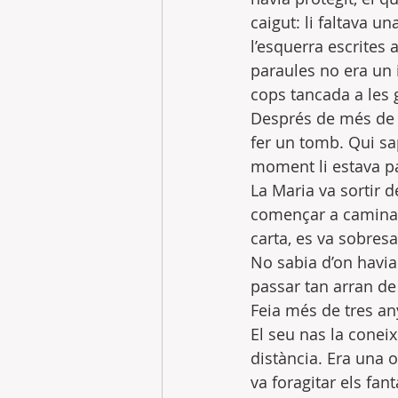
caigut: li faltava u
l’esquerra escrites 
paraules no era un 
cops tancada a les g
Després de més de d
fer un tomb. Qui sap
moment li estava p
La Maria va sortir d
començar a caminar
carta, es va sobresa
No sabia d’on havia
passar tan arran de 
Feia més de tres any
El seu nas la coneix
distància. Era una o
va foragitar els fan