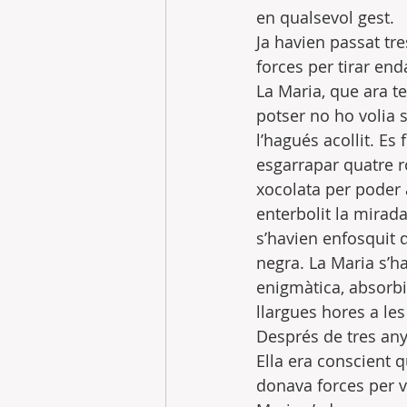
en qualsevol gest.
Ja havien passat tre
forces per tirar enda
La Maria, que ara te
potser no ho volia s
l’hagués acollit. E
esgarrapar quatre ro
xocolata per poder a
enterbolit la mirada
s’havien enfosquit 
negra. La Maria s’ha
enigmàtica, absorbi
llargues hores a les 
Després de tres anys
Ella era conscient q
donava forces per vi