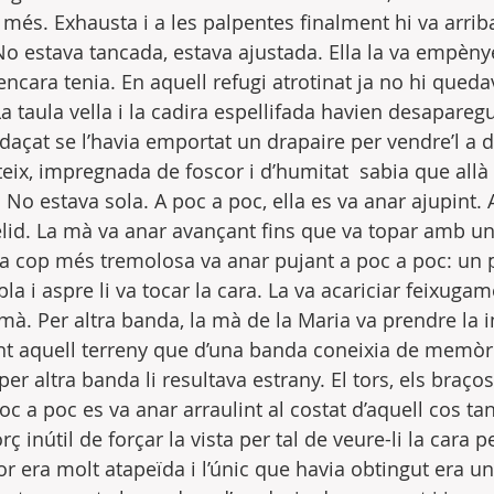
més. Exhausta i a les palpentes finalment hi va arriba
 No estava tancada, estava ajustada. Ella la va empèny
ncara tenia. En aquell refugi atrotinat ja no hi queda
 taula vella i la cadira espellifada havien desaparegu
daçat se l’havia emportat un drapaire per vendre’l a d
eix, impregnada de foscor i d’humitat  sabia que allà 
No estava sola. A poc a poc, ella es va anar ajupint. A
gèlid. La mà va anar avançant fins que va topar amb un
a cop més tremolosa va anar pujant a poc a poc: un 
 aspre li va tocar la cara. La va acariciar feixugamen
à. Per altra banda, la mà de la Maria va prendre la ini
t aquell terreny que d’una banda coneixia de memòria
r altra banda li resultava estrany. El tors, els braços, 
oc a poc es va anar arraulint al costat d’aquell cos tan
forç inútil de forçar la vista per tal de veure-li la cara p
or era molt atapeïda i l’únic que havia obtingut era u