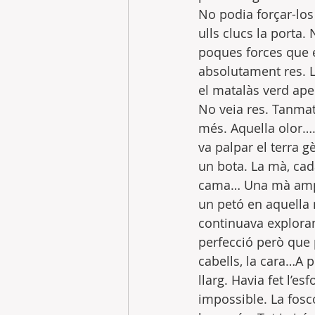
No podia forçar-los 
ulls clucs la porta.
poques forces que e
absolutament res. La
el matalàs verd ape
No veia res. Tanmat
més. Aquella olor…. 
va palpar el terra 
un bota. La mà, cad
cama… Una mà ampla i
un petó en aquella m
continuava exploran
perfecció però que pe
cabells, la cara…A p
llarg. Havia fet l’es
impossible. La fosc