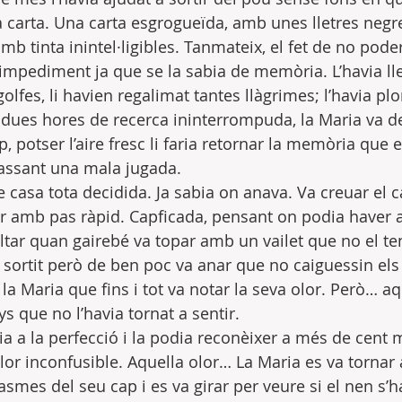
na carta. Una carta esgrogueïda, amb unes lletres negr
amb tinta inintel·ligibles. Tanmateix, el fet de no poder
impediment ja que se la sabia de memòria. L’havia lle
olfes, li havien regalimat tantes llàgrimes; l’havia plo
ues hores de recerca ininterrompuda, la Maria va de
, potser l’aire fresc li faria retornar la memòria que 
assant una mala jugada.
e casa tota decidida. Ja sabia on anava. Va creuar el ca
 amb pas ràpid. Capficada, pensant on podia haver 
ltar quan gairebé va topar amb un vailet que no el ten
 sortit però de ben poc va anar que no caiguessin els 
la Maria que fins i tot va notar la seva olor. Però… aq
s que no l’havia tornat a sentir.
ia a la perfecció i la podia reconèixer a més de cent 
lor inconfusible. Aquella olor… La Maria es va tornar 
tasmes del seu cap i es va girar per veure si el nen s’ha