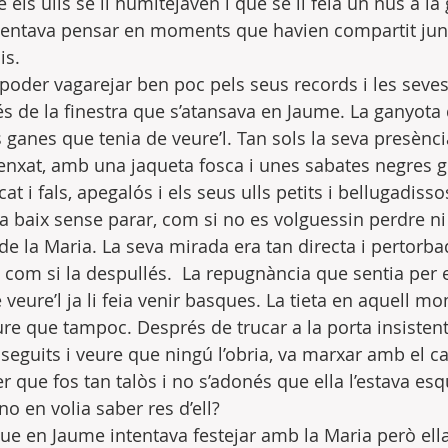
els ulls se li humitejaven i que se li feia un nus a la
ntentava pensar en moments que havien compartit jun
is.
 poder vagarejar ben poc pels seus records i les seves
és de la finestra que s’atansava en Jaume. La ganyota 
 ganes que tenia de veure’l. Tan sols la seva presència 
lenxat, amb una jaqueta fosca i unes sabates negres g
cat i fals, apegalós i els seus ulls petits i bellugadiss
a baix sense parar, com si no es volguessin perdre ni
 de la Maria. La seva mirada era tan directa i pertorb
a com si la despullés.  La repugnància que sentia per e
veure’l ja li feia venir basques. La tieta en aquell m
veure que tampoc. Després de trucar a la porta insiste
eguits i veure que ningú l’obria, va marxar amb el ca
r que fos tan talòs i no s’adonés que ella l’estava esq
o en volia saber res d’ell?
ue en Jaume intentava festejar amb la Maria però ell