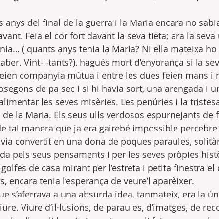
s anys del final de la guerra i la Maria encara no sabia
vant. Feia el cor fort davant la seva tieta; ara la seva 
nia… ( quants anys tenia la Maria? Ni ella mateixa ho 
aber. Vint-i-tants?), hagués mort d’enyorança si la sev
s feien companyia mútua i entre les dues feien mans i
segons de pa sec i si hi havia sort, una arengada i un
limentar les seves misèries. Les penúries i la tristes
 de la Maria. Els seus ulls verdosos espurnejants de fe
de tal manera que ja era gairebé impossible percebre 
via convertit en una dona de poques paraules, solitàri
da pels seus pensaments i per les seves pròpies hist
golfes de casa mirant per l’estreta i petita finestra el 
, encara tenia l’esperança de veure’l aparèixer.
ue s’aferrava a una absurda idea, tanmateix, era la úni
ure. Viure d’il·lusions, de paraules, d’imatges, de rec