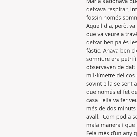
Maria s’adonava que 
deixava respirar, i
fossin només somn
Aquell dia, però, va
que va veure a trav
deixar ben palès les
fàstic. Anava ben c
somriure era petrifi
observaven de dalt 
mil•límetre del cos
sovint ella se senti
que només el fet de 
casa i ella va fer 
més de dos minuts s
avall.  Com podia se
mala manera i que n
Feia més d’un any q