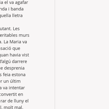
a el va agafar 
anda i banda 
ella lletra 
utant. Les 
eritables murs 
a. La Maria va 
nsació que 
quan havia vist 
’algú darrere 
que desprenia 
 feia estona 
r un últim 
a va intentar 
convertit en 
ar de lluny el 
l, molt mal. 