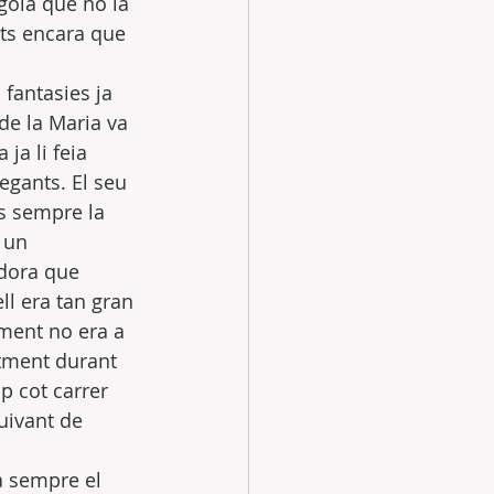
 gola que no la 
ts encara que 
 fantasies ja 
de la Maria va 
ja li feia 
egants. El seu 
os sempre la 
 un 
adora que 
ll era tan gran 
oment no era a 
ntment durant 
p cot carrer 
uivant de 
a sempre el 