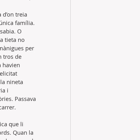
 d’on treia 
única família. 
sabia. O 
a tieta no 
 mànigues per 
 tros de 
a havien 
licitat 
la nineta 
a i 
òries. Passava 
carrer. 
ca que li 
ords. Quan la 