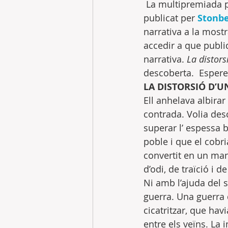
 La multipremiada p
publicat per 
Stonbe
narrativa a la most
accedir a que publi
narrativa.
 La distors
descoberta.  Espere
LA DISTORSIÓ D’U
Ell anhelava albirar
contrada. Volia desc
superar l’ espessa 
poble i que el cobr
convertit en un mant
d’odi, de traïció i 
Ni amb l’ajuda del s
guerra. Una guerra 
cicatritzar, que hav
entre els veïns. La