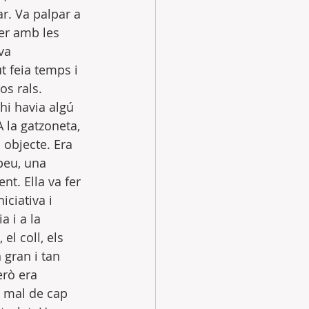
r. Va palpar a 
er amb les 
va 
t feia temps i 
os rals.
hi havia algú 
 la gatzoneta, 
 objecte. Era 
peu, una 
t. Ella va fer 
ciativa i 
 i a la 
el coll, els 
 gran i tan 
erò era 
n mal de cap 