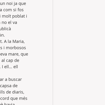
un noi ja que 
a com si fos 
 molt poblat i 
 no el va 
blicà 
ón.
. A la Maria, 
es i morbosos 
 seva mare, que 
 al cap de 
 ell… ell 
ar a buscar 
 capsa de 
ls de diaris, 
record que més 
uè havia 