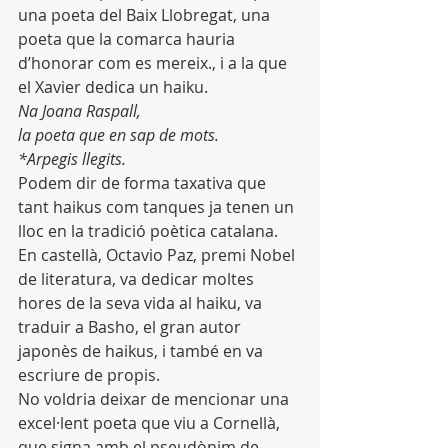
una poeta del Baix Llobregat, una 
poeta que la comarca hauria 
d’honorar com es mereix., i a la que 
el Xavier dedica un haiku.
Na Joana Raspall,
la poeta que en sap de mots.
*Arpegis llegits.
Podem dir de forma taxativa que 
tant haikus com tanques ja tenen un 
lloc en la tradició poètica catalana.
En castellà, Octavio Paz, premi Nobel 
de literatura, va dedicar moltes 
hores de la seva vida al haiku, va 
traduir a Basho, el gran autor 
japonès de haikus, i també en va 
escriure de propis.
No voldria deixar de mencionar una 
excel·lent poeta que viu a Cornellà, 
que signa amb el pseudònim de 