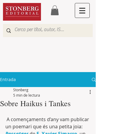
Entrada
Stonberg
5 min de lectura
Sobre Haikus i Tankes
 A començaments d’any vam publicar 
un poemari que és una petita joia: 
Passatger
de 
F. Xavier Simarro
, un 