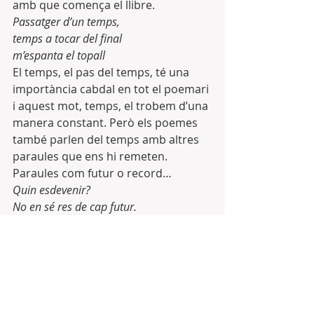
amb que comença el llibre.
Passatger d’un temps,
temps a tocar del final
m’espanta el topall
El temps, el pas del temps, té una 
importància cabdal en tot el poemari 
i aquest mot, temps, el trobem d’una 
manera constant. Però els poemes 
també parlen del temps amb altres 
paraules que ens hi remeten. 
Paraules com futur o record…
Quin esdevenir?
No en sé res de cap futur.
Potser en vindrà algun?
Un altra tema molt present en tot el 
llibre és l’escriptura, l’ofici 
d’escriptor, l’ofici de poeta. Escrit, 
escriure, teclejar, paraula, mot, 
paper, full, ploma, plomí, quadern.