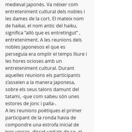
medieval japonès. Va néixer com 
entreteniment cultural dels nobles i 
les dames de la cort. El mateix nom 
de haikai, el nom antic del haiku, 
significa “allò que es entretingut” , 
entreteniment. A les reunions dels 
nobles japonesos el que es 
perseguia era omplir el temps lliure i 
les hores ocioses amb un 
entreteniment cultural. Durant 
aquelles reunions els participants 
s’asseien a la manera japonesa, 
sobre els seus talons damunt del 
tatami, -que com sabeu són unes 
estores de jonc i palla-.
A les reunions poètiques el primer 
participant de la ronda havia de 
compondre una estrofa inicial de 
tres versos, disset unitats de so, el 