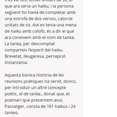
que ara seria un haiku, i la persona 
següent ho havia de completar amb 
una estrofa de dos versos, catorze 
unitats de so. Així es tenia una mena 
de haiku amb colofó, és a dir el que 
ara coneixem amb el nom de tanka. 
La tanka, per descomptat 
comparteix l’esperit del haiku. 
Brevetat, lleugeresa, percepció 
instantània.
Aquesta bonica història de les 
reunions poètiques ha servit, doncs, 
per introduir un altre concepte 
poètic, el de tanka., donat que, el 
poemari que presentem avui, 
Passatger, consta de 161 haikus i 24 
tankes.