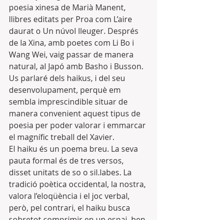
poesia xinesa de Marià Manent, 
llibres editats per Proa com L’aire 
daurat o Un núvol lleuger. Després 
de la Xina, amb poetes com Li Bo i 
Wang Wei, vaig passar de manera 
natural, al Japó amb Basho i Busson.
Us parlaré dels haikus, i del seu 
desenvolupament, perquè em 
sembla imprescindible situar de 
manera convenient aquest tipus de 
poesia per poder valorar i emmarcar 
el magnífic treball del Xavier.
El haiku és un poema breu. La seva 
pauta formal és de tres versos, 
disset unitats de so o sil.labes. La 
tradició poètica occidental, la nostra, 
valora l’eloqüència i el joc verbal, 
però, pel contrari, el haiku busca 
sobretot comprimir en un espai, ben 