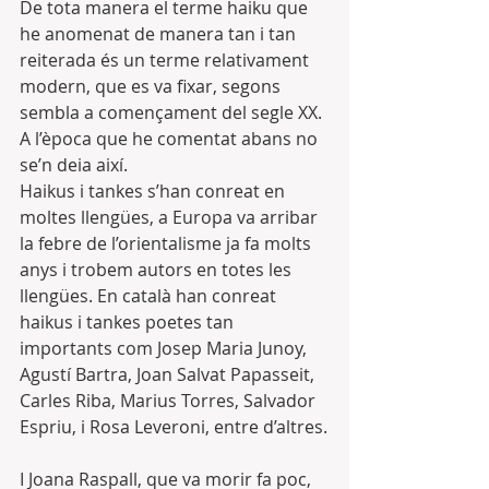
De tota manera el terme haiku que 
he anomenat de manera tan i tan 
reiterada és un terme relativament 
modern, que es va fixar, segons 
sembla a començament del segle XX. 
A l’època que he comentat abans no 
se’n deia així.
Haikus i tankes s’han conreat en 
moltes llengües, a Europa va arribar 
la febre de l’orientalisme ja fa molts 
anys i trobem autors en totes les 
llengües. En català han conreat 
haikus i tankes poetes tan 
importants com Josep Maria Junoy, 
Agustí Bartra, Joan Salvat Papasseit, 
Carles Riba, Marius Torres, Salvador 
Espriu, i Rosa Leveroni, entre d’altres.
I Joana Raspall, que va morir fa poc, 