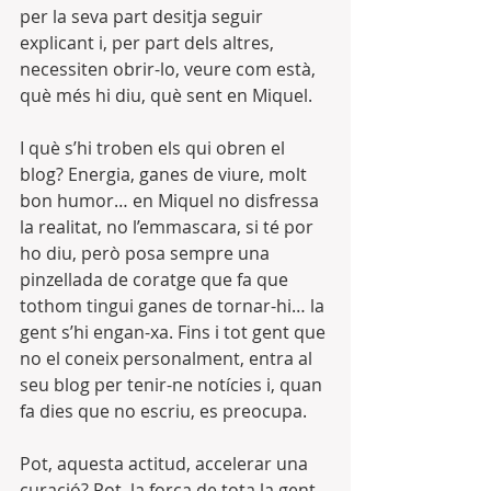
per la seva part desitja seguir 
explicant i, per part dels altres, 
necessiten obrir-lo, veure com està, 
què més hi diu, què sent en Miquel.
I què s’hi troben els qui obren el 
blog? Energia, ganes de viure, molt 
bon humor… en Miquel no disfressa 
la realitat, no l’emmascara, si té por 
ho diu, però posa sempre una 
pinzellada de coratge que fa que 
tothom tingui ganes de tornar-hi… la 
gent s’hi engan-xa. Fins i tot gent que 
no el coneix personalment, entra al 
seu blog per tenir-ne notícies i, quan 
fa dies que no escriu, es preocupa.
Pot, aquesta actitud, accelerar una 
curació? Pot, la força de tota la gent 