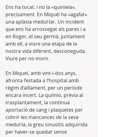
Ens ha tocat. I no la «quiniela», 
precisament. En Miquel ha «agafat» 
una aplàsia medul·lar. Un incident 
que ens ha arrossegat als pares i a 
en Roger, el seu germà, juntament 
amb ell, a viure una etapa de la 
nostra vida diferent, desconeguda. 
Viure per no morir.
En Miquel, amb vint-i-dos anys, 
afronta l’estada a l’hospital amb 
règim d’aïllament, per un període 
encara incert. La químio, prèvia al 
trasplantament, la contínua 
aportació de sang i plaquetes per 
cobrir les mancances de la seva 
medul·la, la greu sinusitis adquirida 
per haver-se quedat sense 