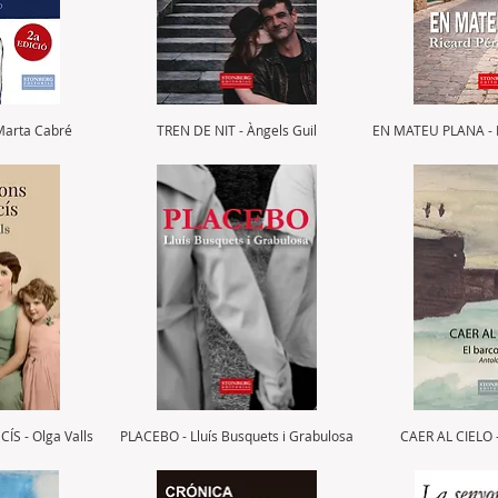
Marta Cabré
TREN DE NIT - Àngels Guil
EN MATEU PLANA - R
ÍS - Olga Valls
PLACEBO - Lluís Busquets i Grabulosa
CAER AL CIELO -