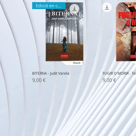
Edició en català
BITERNA - Judit Varela
FUGIR O MORIR - To
Precio
Precio
9,00 €
9,00 €