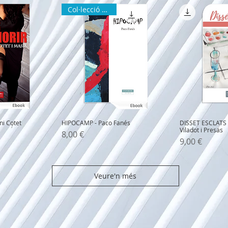
Col·lecció ZURA
ni Cotet
HIPOCAMP - Paco Fanés
DISSET ESCLATS 
Viladot i Presas
Precio
8,00 €
Precio
9,00 €
Veure'n més