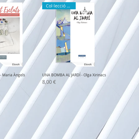
Col·lecció ZURA
- Maria Àngels
UNA BOMBA AL JARDÍ - Olga Xirinacs
Precio
8,00 €