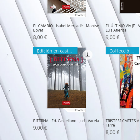
EL CAMBIO - Isabel Mercadé - Montse
EL ÚLTIMO VIAJE - V
Bovet
Luis Atienza
Precio
Precio
8,00 €
9,00 €
Edición en castellano
Col·lecció ZURA
BITERNA - Ed. Castellano - Judit Varela
TRISTES? CARTES A 
Farré
Precio
9,00 €
Precio
8,00 €