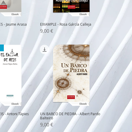
S - Jaume Arasa
EIXAMPLE - Rosa García Calleja
Precio
9,00 €
S - Antoni Tàpies
UN BARCO DE PIEDRA - Albert Pardo
Balteiro
Precio
9,00 €