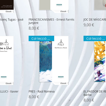
icenç Tugas - José
FRANCISCANISMES - Ernest Farrés
JOC DE MÀSCARE
Junyent
Precio
9,00 €
Precio
8,00 €
Col·lecció ZURA
Col·lecció ZURA
LLUCI - Xavier
PRES - Raül Romeva
EL FAEDOR DE REI
Barba
Precio
8,00 €
Precio
8,00 €