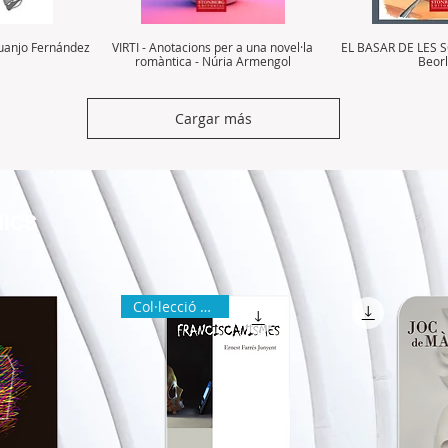
uanjo Fernández
VIRTI - Anotacions per a una novel·la
EL BASAR DE LES S
romàntica - Núria Armengol
Beorl
Cargar más
NICS
Col·lecció ZURA